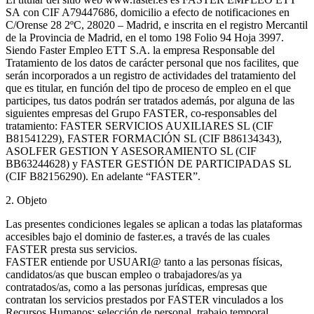
SA con CIF A79447686, domicilio a efecto de notificaciones en
C/Orense 28 2ºC, 28020 – Madrid, e inscrita en el registro Mercantil
de la Provincia de Madrid, en el tomo 198 Folio 94 Hoja 3997.
Siendo Faster Empleo ETT S.A. la empresa Responsable del
Tratamiento de los datos de carácter personal que nos facilites, que
serán incorporados a un registro de actividades del tratamiento del
que es titular, en función del tipo de proceso de empleo en el que
participes, tus datos podrán ser tratados además, por alguna de las
siguientes empresas del Grupo FASTER, co-responsables del
tratamiento: FASTER SERVICIOS AUXILIARES SL (CIF
B81541229), FASTER FORMACIÓN SL (CIF B86134343),
ASOLFER GESTION Y ASESORAMIENTO SL (CIF
BB63244628) y FASTER GESTIÓN DE PARTICIPADAS SL
(CIF B82156290). En adelante “FASTER”.
2. Objeto
Las presentes condiciones legales se aplican a todas las plataformas
accesibles bajo el dominio de faster.es, a través de las cuales
FASTER presta sus servicios.
FASTER entiende por USUARI@ tanto a las personas físicas,
candidatos/as que buscan empleo o trabajadores/as ya
contratados/as, como a las personas jurídicas, empresas que
contratan los servicios prestados por FASTER vinculados a los
Recursos Humanos: selección de personal, trabajo temporal,